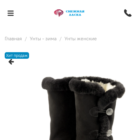
Главная
Унты - зима
Унты женские
Хит продаж