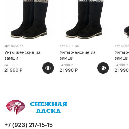
арт.
0123-35
арт.
0124-35
арт.
0056
Унты женские из
Унты женские из
Унты ж
замши
замши
замши
34 900 ₽
34 900 ₽
34 900 ₽
21 990 ₽
21 990 ₽
21 990
+7 (923) 217-15-15