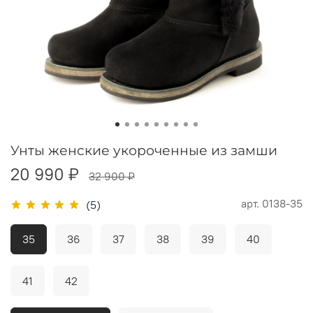
Унты женские укороченные из замши
20 990 ₽
32 900 ₽
арт.
0138-35
(5)
35
36
37
38
39
40
41
42