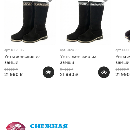
арт.
0123-35
арт.
0124-35
арт.
0056
Унты женские из
Унты женские из
Унты ж
замши
замши
замши
34 900 ₽
34 900 ₽
34 900 ₽
21 990 ₽
21 990 ₽
21 990