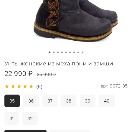
Унты женские из меха пони и замши
22 990 ₽
35 900 ₽
арт.
0072-35
(5)
35
36
37
38
39
40
41
42