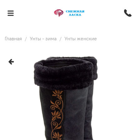
Главная
Унты - зима
Унты женские