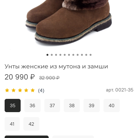
Унты женские из мутона и замши
20 990 ₽
32 900 ₽
арт.
0021-35
(4)
35
36
37
38
39
40
41
42