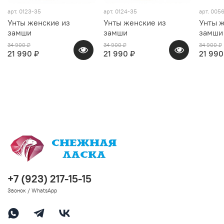
арт.
0123-35
арт.
0124-35
арт.
0056
Унты женские из
Унты женские из
Унты ж
замши
замши
замши
34 900 ₽
34 900 ₽
34 900 ₽
21 990 ₽
21 990 ₽
21 990
+7 (923) 217-15-15
Звонок / WhatsApp