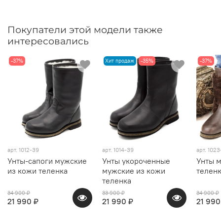
Покупатели этой модели также
интересовались
-37%
Хит продаж
-35%
-37%
арт.
1012-39
арт.
1014-39
арт.
1023
Унты-сапоги мужские
Унты укороченные
Унты 
из кожи теленка
мужские из кожи
теленк
теленка
34 900 ₽
33 900 ₽
34 900 ₽
21 990 ₽
21 990 ₽
21 990