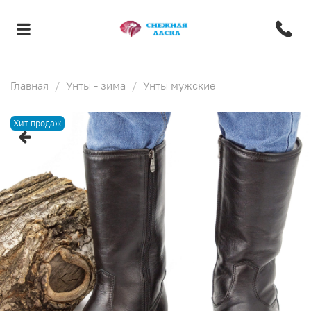
Главная
Унты - зима
Унты мужские
Хит продаж