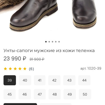
Унты-сапоги мужские из кожи теленка
23 990 ₽
31 900 ₽
арт.
1020-39
(6)
39
40
41
42
43
44
45
46
47
48
49
50