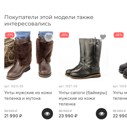
Покупатели этой модели также
интересовались
-37%
-35%
-36%
арт.
1023-39
арт.
1037-39
арт.
1008
Унты мужские из кожи
Унты-сапоги (байкеры)
Унты 
теленка и мутона
мужские из кожи
теленк
теленка
34 900 ₽
36 900 ₽
35 900 ₽
21 990 ₽
23 990 ₽
22 990