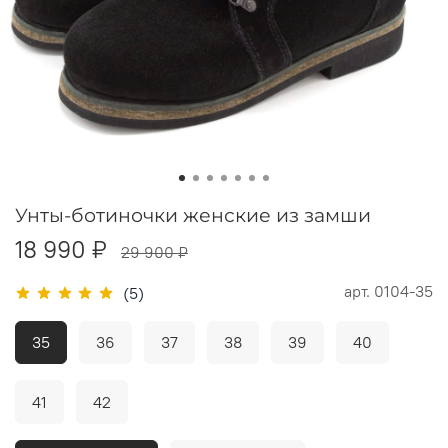
Унты-ботиночки женские из замши
18 990 ₽
29 900 ₽
арт.
0104-35
(5)
35
36
37
38
39
40
41
42