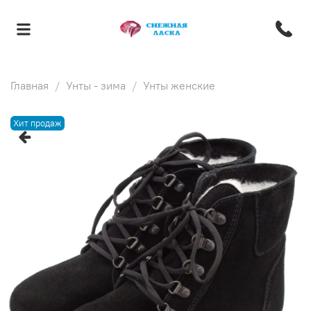
Главная
Унты - зима
Унты женские
Хит продаж