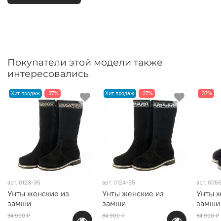
Покупатели этой модели также
интересовались
Хит продаж
-37%
Хит продаж
-37%
-37%
арт.
0123-35
арт.
0124-35
арт.
0056
Унты женские из
Унты женские из
Унты ж
замши
замши
замши
34 900 ₽
34 900 ₽
34 900 ₽