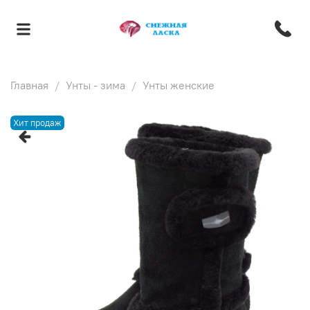
Главная
Унты - зима
Унты женские
Хит продаж