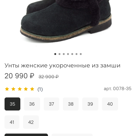
Унты женские укороченные из замши
20 990 ₽
32 900 ₽
арт.
0078-35
(1)
35
36
37
38
39
40
41
42